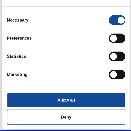
Buried“).
MIKROROHR-ZUBEHÖR
Consent
Necessary
Selection
Preferences
Statistics
Marketing
Allow all
OptiLube-Schmiermittel
OptiLube-Schmiermittel für die Kabelinstallation in Mikrorohre.
Deny
MIKROROHR-ZUBEHÖR
No products found