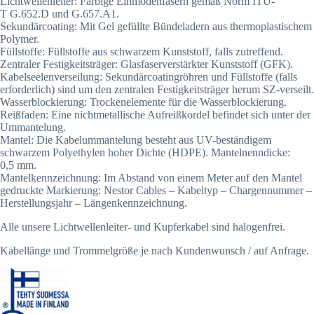
Lichtwellenleiter: Farbige Einmodenfasern gemäß Norm ITU-
T G.652.D und G.657.A1.
Sekundärcoating: Mit Gel gefüllte Bündeladern aus thermoplastischem
Polymer.
Füllstoffe: Füllstoffe aus schwarzem Kunststoff, falls zutreffend.
Zentraler Festigkeitsträger: Glasfaserverstärkter Kunststoff (GFK).
Kabelseelenverseilung: Sekundärcoatingröhren und Füllstoffe (falls
erforderlich) sind um den zentralen Festigkeitsträger herum SZ-verseilt.
Wasserblockierung: Trockenelemente für die Wasserblockierung.
Reißfaden: Eine nichtmetallische Aufreißkordel befindet sich unter der
Ummantelung.
Mantel: Die Kabelummantelung besteht aus UV-beständigem
schwarzem Polyethylen hoher Dichte (HDPE). Mantelnenndicke:
0,5 mm.
Mantelkennzeichnung: Im Abstand von einem Meter auf den Mantel
gedruckte Markierung: Nestor Cables – Kabeltyp – Chargennummer –
Herstellungsjahr – Längenkennzeichnung.
Alle unsere Lichtwellenleiter- und Kupferkabel sind halogenfrei.
Kabellänge und Trommelgröße je nach Kundenwunsch / auf Anfrage.