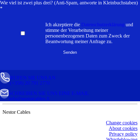
Wie viel ist zwei plus drei? (Anti-Spam, antworte in Kleinbuchstaben)
*
Ich akzeptiere die
Datenschutzerklärung
und
stimme der Verarbeitung meiner
personenbezogenen Daten zum Zweck der
Beantwortung meiner Anfrage zu.
RUFEN SIE UNS AN
(+358) 20 791 2770
SCHREIBEN SIE UNS EINE E-MAIL
info@nestorcables.fi
Nestor Cables
Change cookies
About cookies
Privacy policy
Whistleblowing