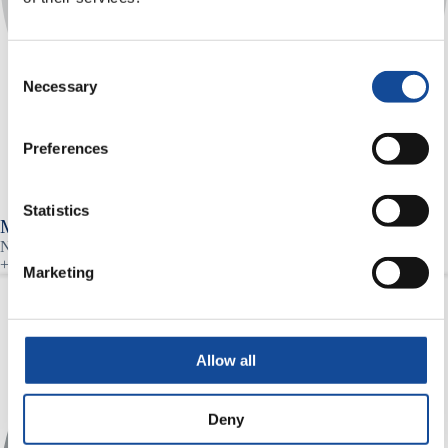
Consent
Necessary
Selection
Preferences
Statistics
Mats Jonsson
Nestor Cables Vertreter in Schweden (Telekom Kabel i Solna Ab)
+46 (0)70 851 81 99
Marketing
Allow all
Deny