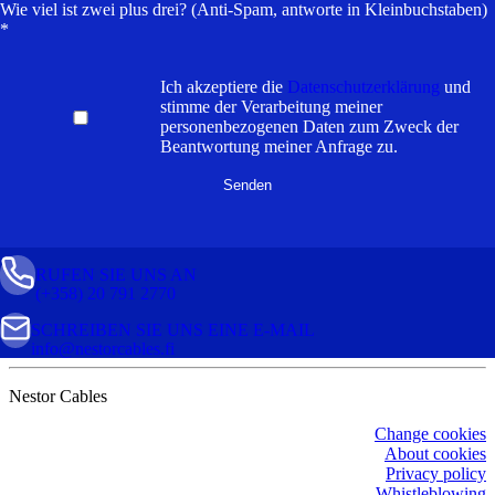
Wie viel ist zwei plus drei? (Anti-Spam, antworte in Kleinbuchstaben)
*
Ich akzeptiere die
Datenschutzerklärung
und
stimme der Verarbeitung meiner
personenbezogenen Daten zum Zweck der
Beantwortung meiner Anfrage zu.
RUFEN SIE UNS AN
(+358) 20 791 2770
SCHREIBEN SIE UNS EINE E-MAIL
info@nestorcables.fi
Nestor Cables
Change cookies
About cookies
Privacy policy
Whistleblowing