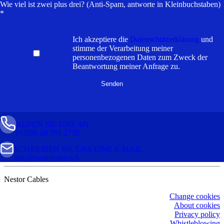
Wie viel ist zwei plus drei? (Anti-Spam, antworte in Kleinbuchstaben)
*
Ich akzeptiere die
Datenschutzerklärung
und
stimme der Verarbeitung meiner
personenbezogenen Daten zum Zweck der
Beantwortung meiner Anfrage zu.
RUFEN SIE UNS AN
(+358) 20 791 2770
SCHREIBEN SIE UNS EINE E-MAIL
info@nestorcables.fi
Nestor Cables
Change cookies
About cookies
Privacy policy
Whistleblowing