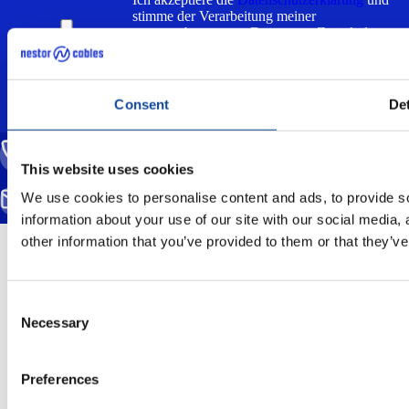
stimme der Verarbeitung meiner
personenbezogenen Daten zum Zweck der
Beantwortung meiner Anfrage zu.
Consent
Det
RUFEN SIE UNS AN
This website uses cookies
(+358) 20 791 2770
We use cookies to personalise content and ads, to provide so
SCHREIBEN SIE UNS EINE E-MAIL
info@nestorcables.fi
information about your use of our site with our social media,
other information that you’ve provided to them or that they’ve
Nestor Cables
Change cookies
About cookies
Consent
Privacy policy
Necessary
Selection
Whistleblowing
Preferences